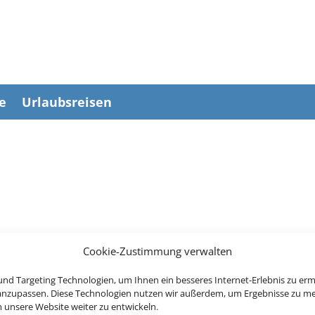
e
Urlaubsreisen
Cookie-Zustimmung verwalten
Wir brauchen Ihre Einwilligung
nd Targeting Technologien, um Ihnen ein besseres Internet-Erlebnis zu erm
 anzupassen. Diese Technologien nutzen wir außerdem, um Ergebnisse zu m
ellen, aktivieren Sie bitte die Cookies. Es werden ggf. personenbe
nsere Website weiter zu entwickeln.