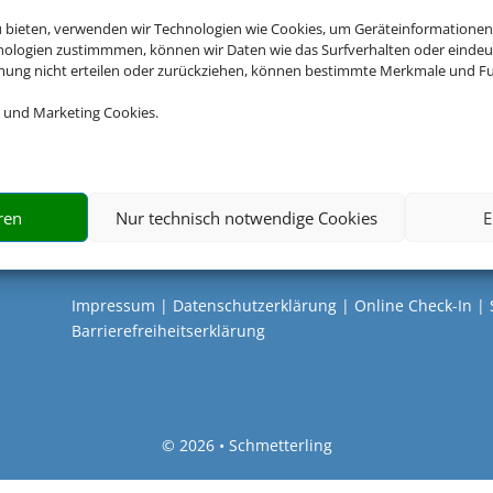
u bieten, verwenden wir Technologien wie Cookies, um Geräteinformationen
Cookies akzeptieren
nologien zustimmmen, können wir Daten wie das Surfverhalten oder eindeut
mmung nicht erteilen oder zurückziehen, können bestimmte Merkmale und Fu
 und Marketing Cookies.
ren
Nur technisch notwendige Cookies
E
Rechtliche Informationen
Impressum
|
Datenschutzerklärung
|
Online Check-In
|
Barrierefreiheitserklärung
©
2026 • Schmetterling