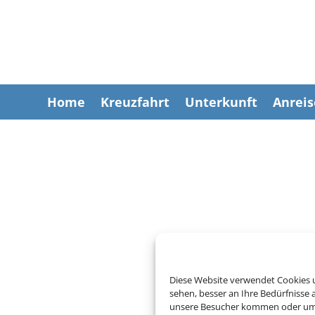
Home
Kreuzfahrt
Unterkunft
Anreis
Diese Website verwendet Cookies u
sehen, besser an Ihre Bedürfnisse
Um diesen Inhalt darzust
unsere Besucher kommen oder um u